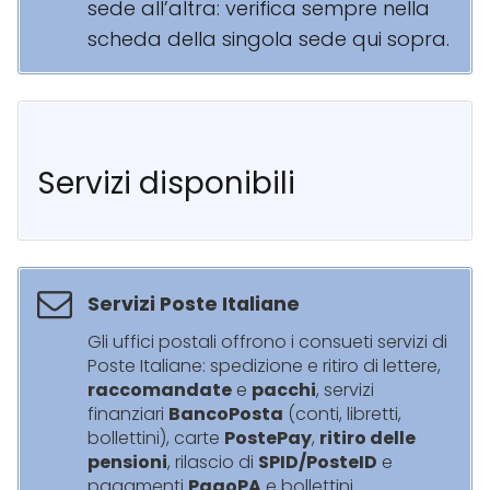
sede all’altra: verifica sempre nella
scheda della singola sede qui sopra.
Servizi disponibili
Servizi Poste Italiane
Gli uffici postali offrono i consueti servizi di
Poste Italiane: spedizione e ritiro di lettere,
raccomandate
e
pacchi
, servizi
finanziari
BancoPosta
(conti, libretti,
bollettini), carte
PostePay
,
ritiro delle
pensioni
, rilascio di
SPID/PosteID
e
pagamenti
PagoPA
e bollettini.