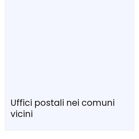
Uffici postali nei comuni
vicini