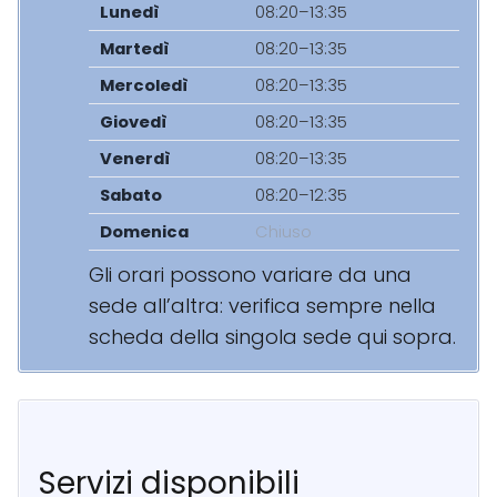
Lunedì
08:20–13:35
Martedì
08:20–13:35
Mercoledì
08:20–13:35
Giovedì
08:20–13:35
Venerdì
08:20–13:35
Sabato
08:20–12:35
Domenica
Chiuso
Gli orari possono variare da una
sede all’altra: verifica sempre nella
scheda della singola sede qui sopra.
Servizi disponibili