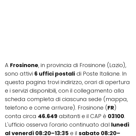
A
Frosinone
, in provincia di Frosinone (Lazio),
sono attivi
6 uffici postali
di Poste Italiane. In
questa pagina trovi indirizzo, orari di apertura
e i servizi disponibili, con il collegamento alla
scheda completa di ciascuna sede (mappa,
telefono e come arrivare). Frosinone (
FR
)
conta circa
46.649
abitanti e il CAP è
03100
.
L'ufficio osserva l'orario continuato dal
lunedì
al venerdì 08:20–13:35
e il
sabato 08:20–