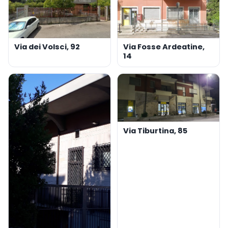
Via dei Volsci, 92
Via Fosse Ardeatine,
14
Via Tiburtina, 85