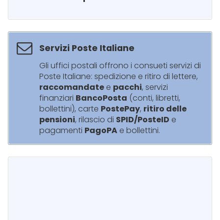
Servizi Poste Italiane
Gli uffici postali offrono i consueti servizi di
Poste Italiane: spedizione e ritiro di lettere,
raccomandate
e
pacchi
, servizi
finanziari
BancoPosta
(conti, libretti,
bollettini), carte
PostePay
,
ritiro delle
pensioni
, rilascio di
SPID/PosteID
e
pagamenti
PagoPA
e bollettini.