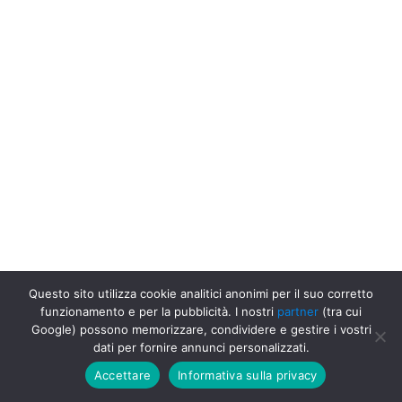
Questo sito utilizza cookie analitici anonimi per il suo corretto
funzionamento e per la pubblicità. I nostri
partner
(tra cui
Uffici Postali in Italia
Uffici Postali a Milano
Poste Italiane, Città
Google) possono memorizzare, condividere e gestire i vostri
Metropolitana di Milano, Milano
dati per fornire annunci personalizzati.
Accettare
Informativa sulla privacy
Go up