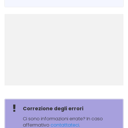
Correzione degli errori
Ci sono informazioni errate? In caso
affermativo
contattateci
.