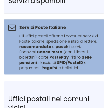
Servizi disponibili
Servizi Poste Italiane
Gli uffici postali offrono i consueti servizi di
Poste Italiane: spedizione e ritiro di lettere,
raccomandate
e
pacchi
, servizi
finanziari
BancoPosta
(conti, libretti,
bollettini), carte
PostePay
,
ritiro delle
pensioni
, rilascio di
SPID/PosteID
e
pagamenti
PagoPA
e bollettini.
Uffici postali nei comuni
vicini