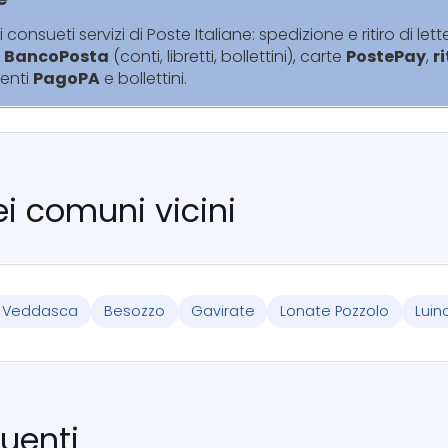
i consueti servizi di Poste Italiane: spedizione e ritiro di lett
i
BancoPosta
(conti, libretti, bollettini), carte
PostePay
,
r
enti
PagoPA
e bollettini.
nei comuni vicini
e Veddasca
Besozzo
Gavirate
Lonate Pozzolo
Luin
uenti