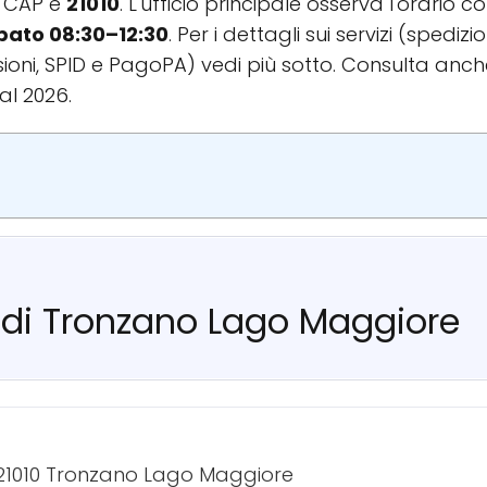
l CAP è
21010
. L'ufficio principale osserva l'orario 
bato 08:30–12:30
. Per i dettagli sui servizi (spedi
oni, SPID e PagoPA) vedi più sotto. Consulta anch
al 2026.
e di Tronzano Lago Maggiore
— 21010 Tronzano Lago Maggiore