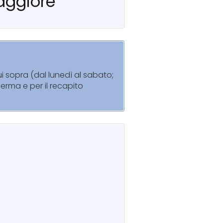
Maggiore
i sopra (dal lunedì al sabato;
ferma e per il recapito