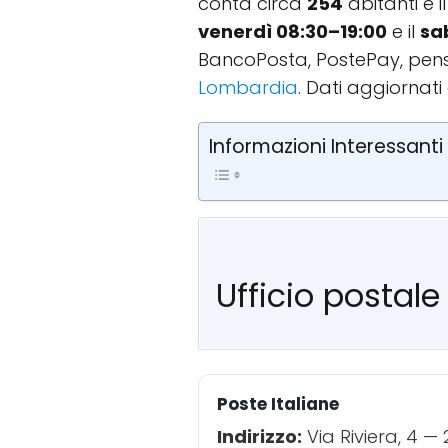
conta circa
254
abitanti e i
venerdì 08:30–19:00
e il
sa
BancoPosta, PostePay, pensi
Lombardia
. Dati aggiornati 
Informazioni Interessanti
Ufficio postal
Poste Italiane
Indirizzo:
Via Riviera, 4 