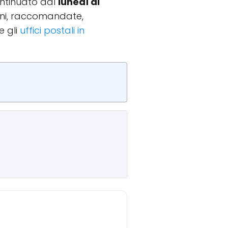
continuato dal
lunedì al
zioni, raccomandate,
e gli
uffici postali in