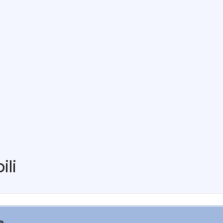
ili
e