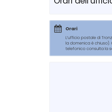
Orari dell’uff
Orari
L’ufficio postale di Tr
la domenica è chiuso). G
telefonico consulta la s