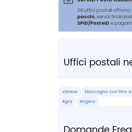
Gli uffici postali offrono 
pacchi
, servizi finanziar
SPID/PosteID
e pagam
Uffici postali 
Varese
Maccagno con Pino 
Agra
Angera
Domande Freq