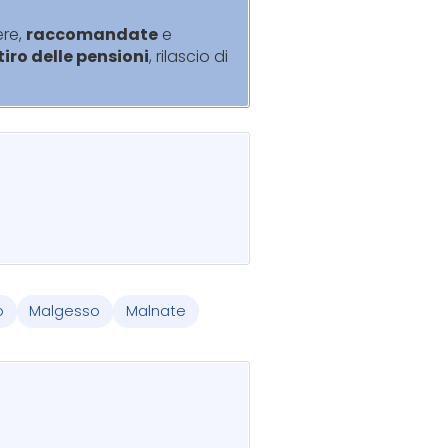
ere,
raccomandate
e
itiro delle pensioni
, rilascio di
o
Malgesso
Malnate