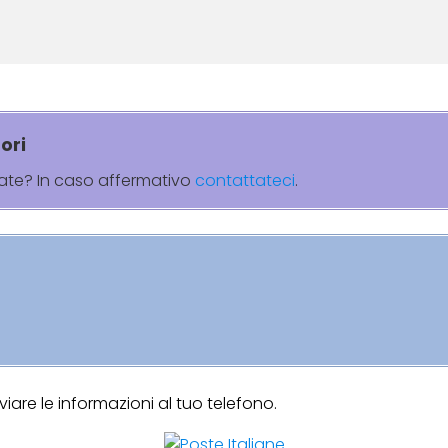
ori
rate? In caso affermativo
contattateci
.
are le informazioni al tuo telefono.