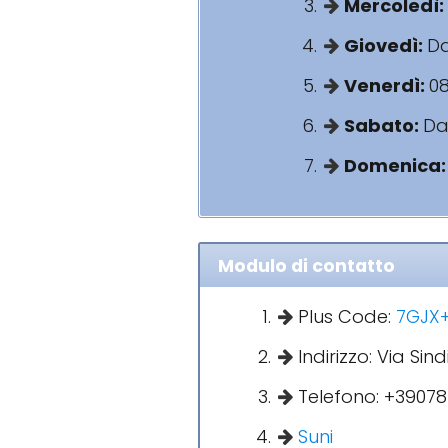
Mercoledì:
Giovedì:
Da
Venerdì:
08
Sabato:
Dal
Domenica
Modulo di contatto
Plus Code:
7GJX+F
Indirizzo: Via Sind
Telefono: +3907
Suni