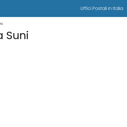
Uffici Postali in Italia
ni
 a Suni