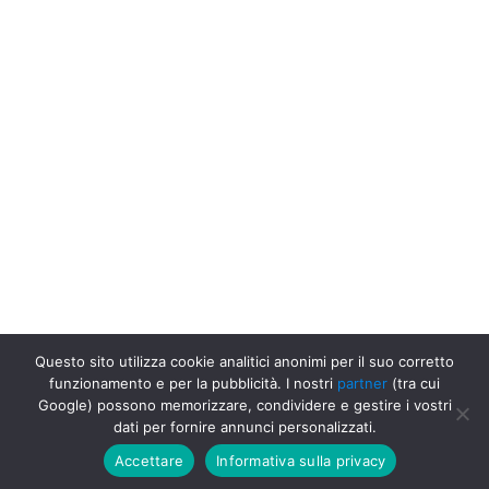
Questo sito utilizza cookie analitici anonimi per il suo corretto
funzionamento e per la pubblicità. I nostri
partner
(tra cui
Uffici Postali in Italia
Uffici Postali a San Vendemiano
Ufficio
Google) possono memorizzare, condividere e gestire i vostri
Postale Poste Italiane, Provincia di Treviso, San Vendemiano
dati per fornire annunci personalizzati.
Accettare
Informativa sulla privacy
Go up