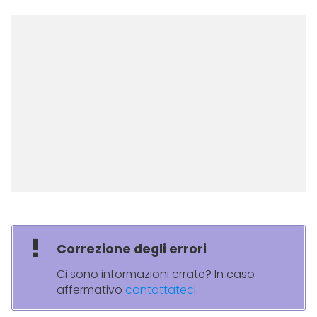
Correzione degli errori
Ci sono informazioni errate? In caso
affermativo
contattateci
.