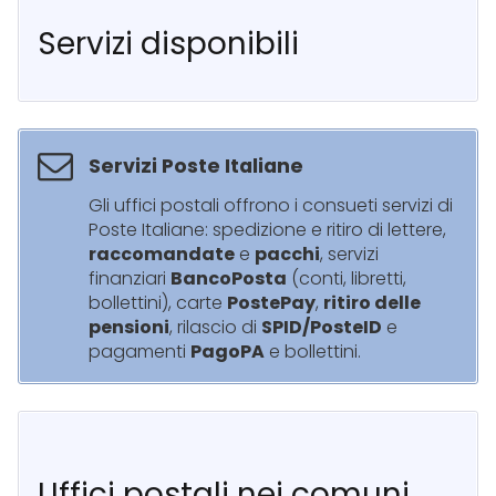
Servizi disponibili
Servizi Poste Italiane
Gli uffici postali offrono i consueti servizi di
Poste Italiane: spedizione e ritiro di lettere,
raccomandate
e
pacchi
, servizi
finanziari
BancoPosta
(conti, libretti,
bollettini), carte
PostePay
,
ritiro delle
pensioni
, rilascio di
SPID/PosteID
e
pagamenti
PagoPA
e bollettini.
Uffici postali nei comuni