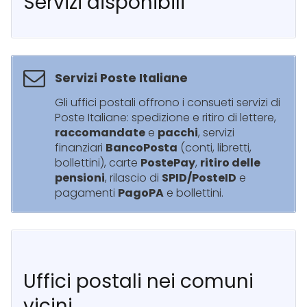
Servizi disponibili
Servizi Poste Italiane
Gli uffici postali offrono i consueti servizi di
Poste Italiane: spedizione e ritiro di lettere,
raccomandate
e
pacchi
, servizi
finanziari
BancoPosta
(conti, libretti,
bollettini), carte
PostePay
,
ritiro delle
pensioni
, rilascio di
SPID/PosteID
e
pagamenti
PagoPA
e bollettini.
Uffici postali nei comuni
vicini