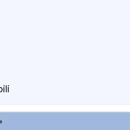
ili
e