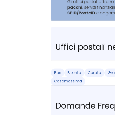
Gli uffici postali offrono 
pacchi
, servizi finanziar
SPID/PosteID
e pagam
Uffici postali 
Bari
Bitonto
Corato
Grav
Casamassima
Domande Freq