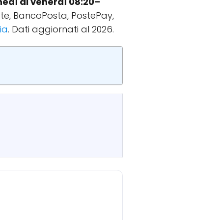
nedì al venerdì 08:20–
date, BancoPosta, PostePay,
lia
. Dati aggiornati al 2026.