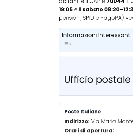
abitanti e il CAP è
70044
. L
19:05
e il
sabato 08:20–12:
pensioni, SPID e PagoPA) ve
Informazioni Interessanti
Ufficio postal
Poste Italiane
Indirizzo:
Via Maria Monte
Orari di apertura: