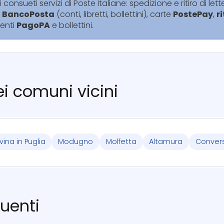
i consueti servizi di Poste Italiane: spedizione e ritiro di lett
i
BancoPosta
(conti, libretti, bollettini), carte
PostePay
,
r
enti
PagoPA
e bollettini.
nei comuni vicini
ina in Puglia
Modugno
Molfetta
Altamura
Conver
uenti