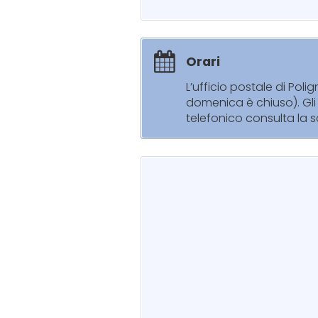
Orari
L’ufficio postale di Pol
domenica è chiuso). Gli 
telefonico consulta la s