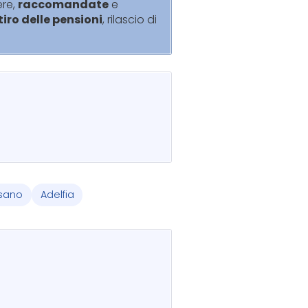
ere,
raccomandate
e
itiro delle pensioni
, rilascio di
sano
Adelfia