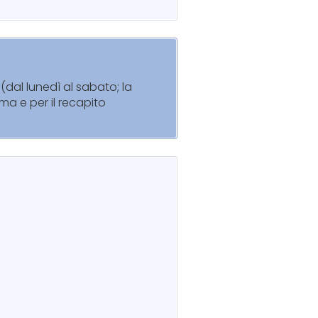
(dal lunedì al sabato; la
ma e per il recapito