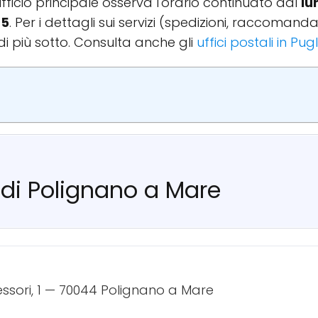
'ufficio principale osserva l'orario continuato dal
lu
35
. Per i dettagli sui servizi (spedizioni, raccoman
di più sotto. Consulta anche gli
uffici postali in Pug
e di Polignano a Mare
ssori, 1 — 70044 Polignano a Mare