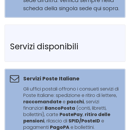
sede all’altra: verifica sempre nella
scheda della singola sede qui sopra.
Servizi disponibili
Servizi Poste Italiane
Gli uffici postali offrono i consueti servizi di
Poste Italiane: spedizione e ritiro di lettere,
raccomandate
e
pacchi
, servizi
finanziari
BancoPosta
(conti, libretti,
bollettini), carte
PostePay
,
ritiro delle
pensioni
, rilascio di
SPID/PosteID
e
pagamenti
PagoPA
e bollettini.