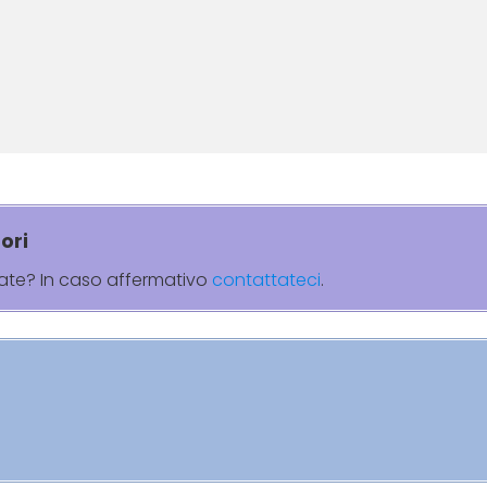
ori
rate? In caso affermativo
contattateci
.