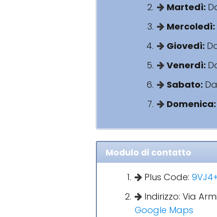
Martedì:
Da
Mercoledì:
Giovedì:
Da
Venerdì:
Da
Sabato:
Dal
Domenica
Modulo di contatto
Plus Code:
9VJ4+
Indirizzo: Via Arm
Google Maps