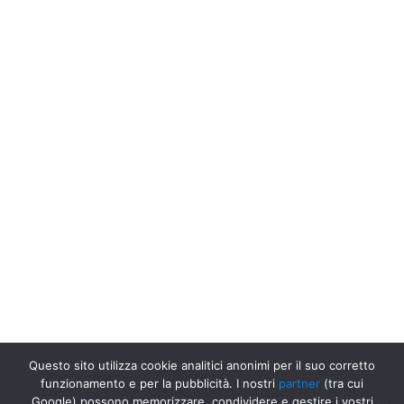
Questo sito utilizza cookie analitici anonimi per il suo corretto
funzionamento e per la pubblicità. I nostri
partner
(tra cui
Google) possono memorizzare, condividere e gestire i vostri