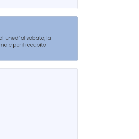
l lunedì al sabato; la
ma e per il recapito