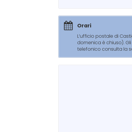
Orari
L’ufficio postale di Cas
domenica è chiuso). Gli 
telefonico consulta la s