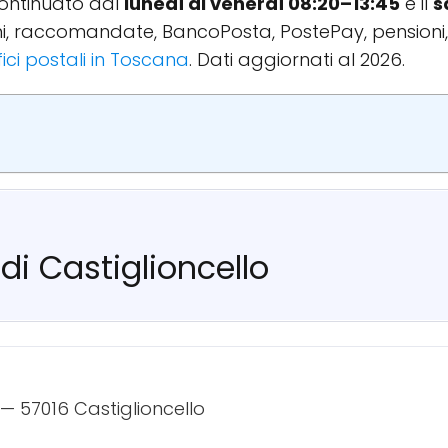
continuato dal
lunedì al venerdì 08:20–13:45
e il
s
ioni, raccomandate, BancoPosta, PostePay, pensioni
fici postali in Toscana
. Dati aggiornati al 2026.
 di Castiglioncello
 — 57016 Castiglioncello