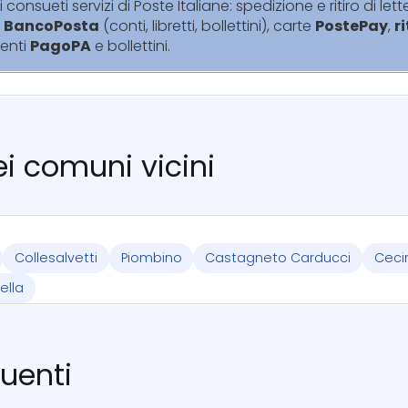
i consueti servizi di Poste Italiane: spedizione e ritiro di lett
i
BancoPosta
(conti, libretti, bollettini), carte
PostePay
,
r
enti
PagoPA
e bollettini.
nei comuni vicini
Collesalvetti
Piombino
Castagneto Carducci
Ceci
ella
uenti