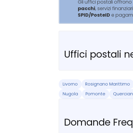
Gli uffici postali offrono 
pacchi
, servizi finanziar
SPID/PosteID
e pagam
Uffici postali 
Livorno
Rosignano Marittimo
Nugola
Pomonte
Quercian
Domande Freq