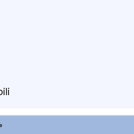
ili
e