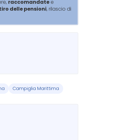
ere,
raccomandate
e
itiro delle pensioni
, rilascio di
na
Campiglia Marittima