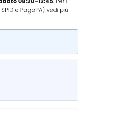
abato 08:20–12:45
. Per i
, SPID e PagoPA) vedi più