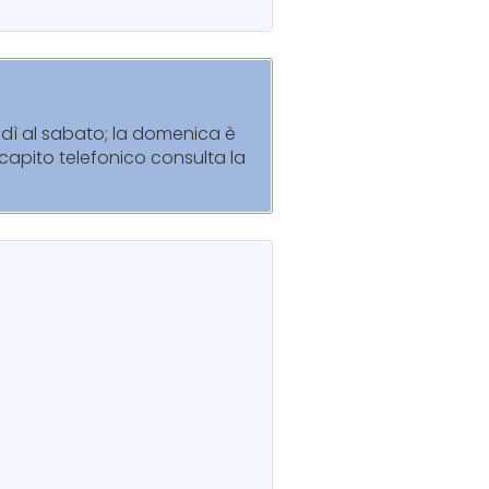
nedì al sabato; la domenica è
recapito telefonico consulta la