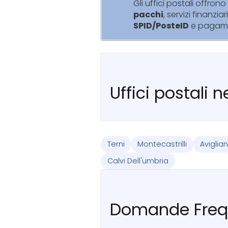
Gli uffici postali offrono 
pacchi
, servizi finanziar
SPID/PosteID
e pagam
Uffici postali 
Terni
Montecastrilli
Avigli
Calvi Dell'umbria
Domande Freq