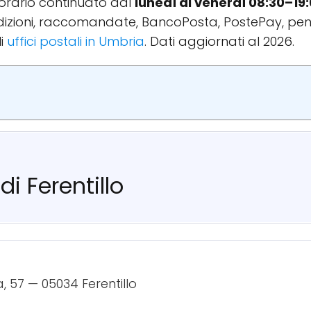
l'orario continuato dal
lunedì al venerdì 08:30–19
spedizioni, raccomandate, BancoPosta, PostePay, pen
li
uffici postali in Umbria
. Dati aggiornati al 2026.
di Ferentillo
a, 57 — 05034 Ferentillo