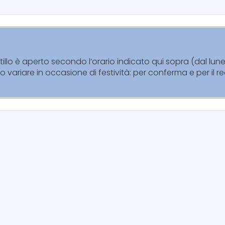
entillo è aperto secondo l’orario indicato qui sopra (dal lu
no variare in occasione di festività: per conferma e per il 