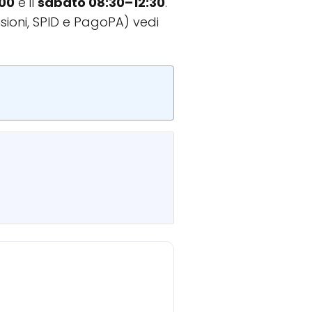
:00
e il
sabato 08:30–12:30
.
sioni, SPID e PagoPA) vedi