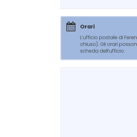
Orari
L’ufficio postale di Fer
chiuso). Gli orari posso
scheda dell’ufficio.