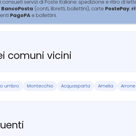
i consueti servizi di Poste Italiane: spedizione e ritiro di lett
i
BancoPosta
(conti, libretti, bollettini), carte
PostePay
,
r
enti
PagoPA
e bollettini.
nei comuni vicini
ano umbro
Montecchio
Acquasparta
Amelia
Arrone
uenti