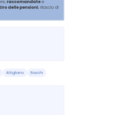
ere,
raccomandate
e
itiro delle pensioni
, rilascio di
Attigliano
Baschi