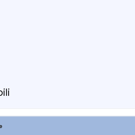
ili
e