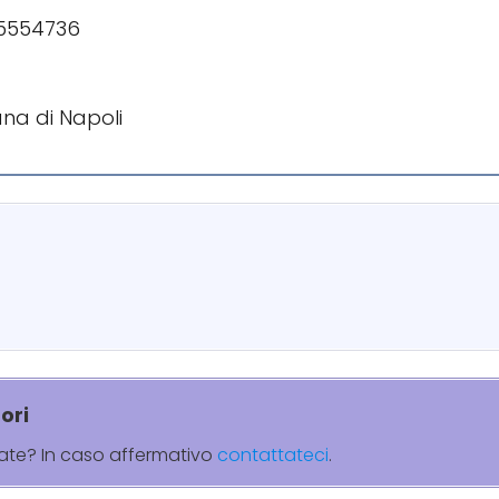
15554736
ana di Napoli
ori
rate? In caso affermativo
contattateci
.