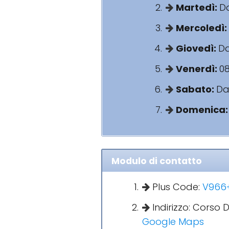
Martedì:
Da
Mercoledì:
Giovedì:
Da
Venerdì:
08
Sabato:
Dal
Domenica
Modulo di contatto
Plus Code:
V966+
Indirizzo: Corso D
Google Maps