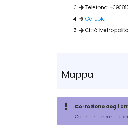
Telefono: +3908
Cercola
Città Metropolit
Mappa
Correzione degli err
Ci sono informazioni er