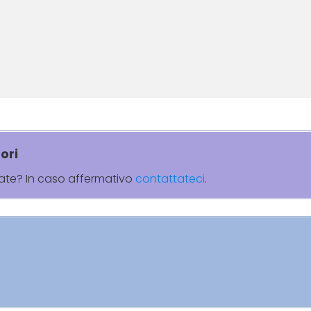
ori
rate? In caso affermativo
contattateci
.