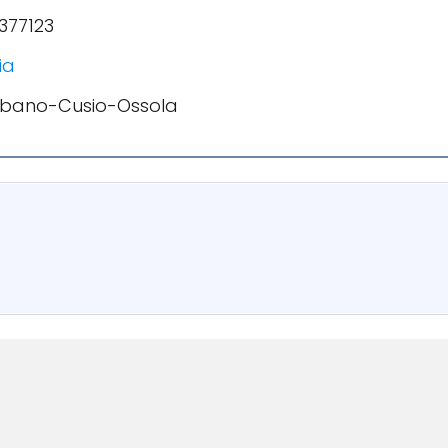
377123
ia
erbano-Cusio-Ossola