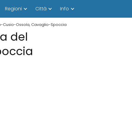
Regioni
Città
Info
ano-Cusio-Ossola, Cavaglio-Spoccia
ia del
poccia