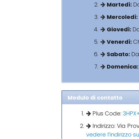
Martedì:
Da
Mercoledì:
Giovedì:
Da
Venerdì:
C
Sabato:
Dal
Domenica
Modulo di contatto
Plus Code:
3HPX+
Indirizzo: Via Pr
vedere l’indirizzo