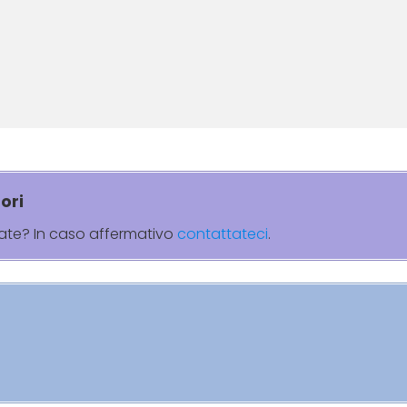
ori
rate? In caso affermativo
contattateci
.