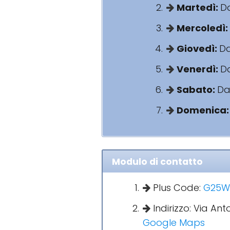
Martedì:
Da
Mercoledì:
Giovedì:
Da
Venerdì:
Da
Sabato:
Dal
Domenica
Modulo di contatto
Plus Code:
G25W+
Indirizzo: Via Ant
Google Maps