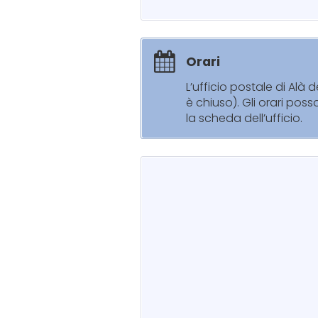
Orari
L’ufficio postale di Alà
è chiuso). Gli orari pos
la scheda dell’ufficio.