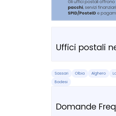
Gli uffici postali offrono 
pacchi
, servizi finanziar
SPID/PosteID
e pagam
Uffici postali 
Sassari
Olbia
Alghero
L
Badesi
Domande Freq