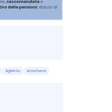
ere,
raccomandate
e
itiro delle pensioni
, rilascio di
Aglientu
Arzachena