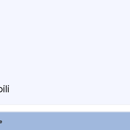
ili
e