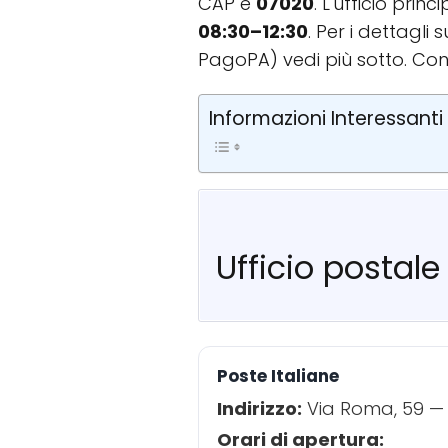
CAP è
07020
. L'ufficio prin
08:30–12:30
. Per i dettagli
PagoPA) vedi più sotto. Con
Informazioni Interessanti
Ufficio postale
Poste Italiane
Indirizzo:
Via Roma, 59 — 
Orari di apertura: