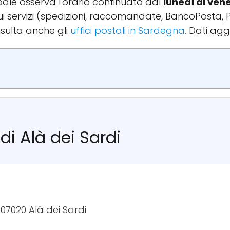
cipale osserva l'orario continuato dal
lunedì al ven
 sui servizi (spedizioni, raccomandate, BancoPosta, 
sulta anche gli
uffici postali in Sardegna
. Dati agg
 di Alà dei Sardi
07020 Alà dei Sardi