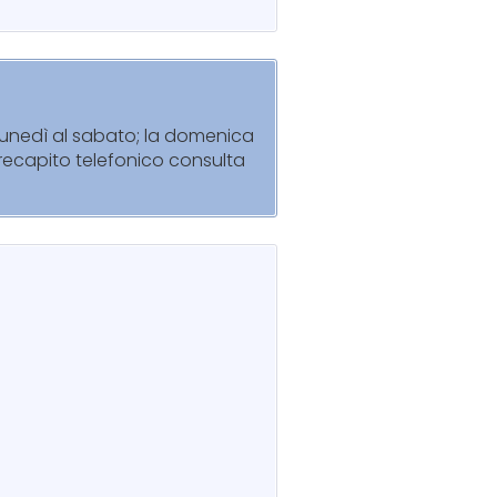
l lunedì al sabato; la domenica
l recapito telefonico consulta