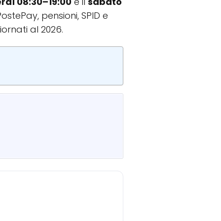
erdì 08:30–19:00
e il
sabato
PostePay, pensioni, SPID e
iornati al 2026.