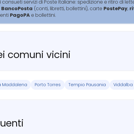
i consueti servizi di Poste Italiane: spedizione e ritiro di lett
i
BancoPosta
(conti, libretti, bollettini), carte
PostePay
,
r
enti
PagoPA
e bollettini.
nei comuni vicini
a Maddalena
Porto Torres
Tempio Pausania
Viddalba
uenti