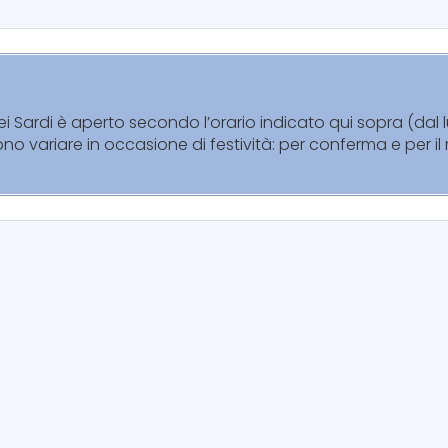
 dei Sardi è aperto secondo l’orario indicato qui sopra (da
sono variare in occasione di festività: per conferma e per i