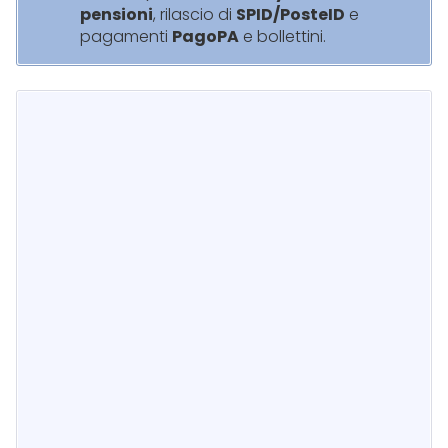
pensioni
, rilascio di
SPID/PosteID
e
pagamenti
PagoPA
e bollettini.