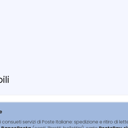
ili
e
i consueti servizi di Poste Italiane: spedizione e ritiro di lett