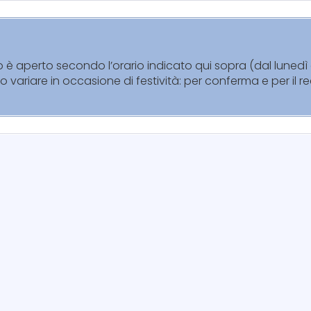
lio è aperto secondo l’orario indicato qui sopra (dal luned
no variare in occasione di festività: per conferma e per il 