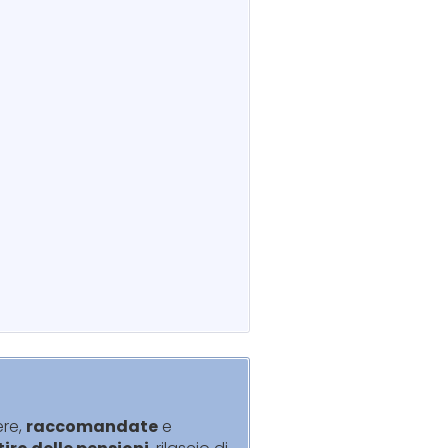
ere,
raccomandate
e