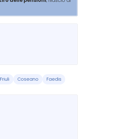
itiro delle pensioni
, rilascio di
riuli
Coseano
Faedis