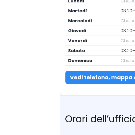
Lunedì
Chius
Martedì
08:20–
Mercoledì
Chius
Giovedì
08:20–
Venerdì
Chius
Sabato
08:20–
Domenica
Chius
Vedi telefono, mappa 
Orari dell’uffic