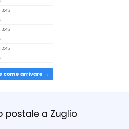
o
13:45
o
13:45
o
12:45
o
e come arrivare →
io postale a Zuglio