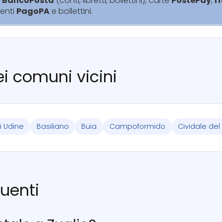
i
BancoPosta
(conti, libretti, bollettini), carte
PostePay
,
r
enti
PagoPA
e bollettini.
nei comuni vicini
i Udine
Basiliano
Buia
Campoformido
Cividale del F
uenti