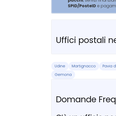
pacchi
, servizi finanziar
SPID/PosteID
e pagam
Uffici postali 
Udine
Martignacco
Pavia d
Gemona
Domande Freq