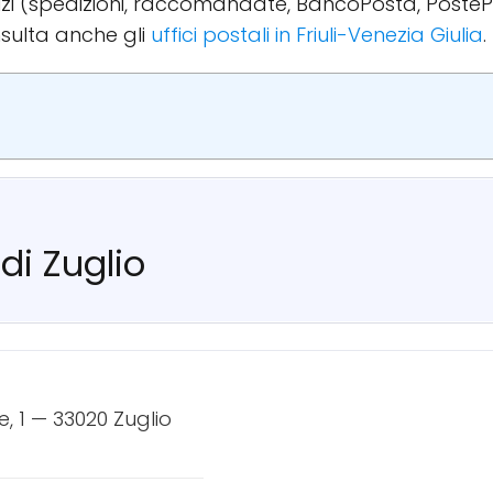
ervizi (spedizioni, raccomandate, BancoPosta, PosteP
sulta anche gli
uffici postali in Friuli-Venezia Giulia
.
 di Zuglio
e, 1 — 33020 Zuglio