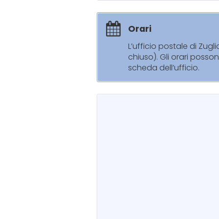
Orari
L’ufficio postale di Zug
chiuso). Gli orari posso
scheda dell’ufficio.