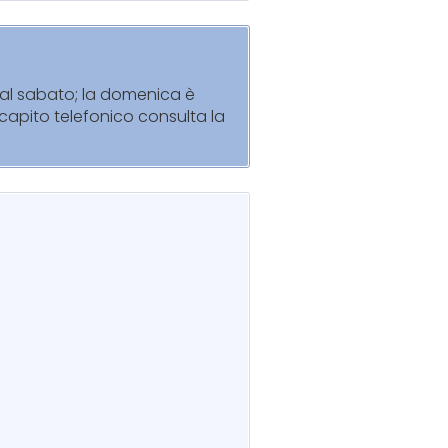
ì al sabato; la domenica è
recapito telefonico consulta la