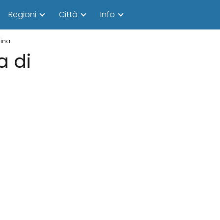
Regioni
Città
Info
tina
a di