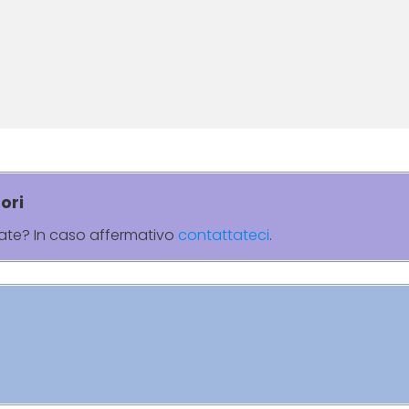
ori
rate? In caso affermativo
contattateci
.