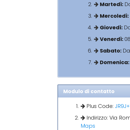
Martedì:
Da
Mercoledì:
Giovedì:
Da
Venerdì:
08
Sabato:
Dal
Domenica
Modulo di contatto
Plus Code:
JR9J+W
Indirizzo: Via Roma
Maps