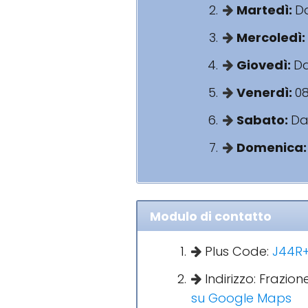
Martedì:
Da
Mercoledì:
Giovedì:
Da
Venerdì:
08
Sabato:
Dal
Domenica
Modulo di contatto
Plus Code:
J44R+9
Indirizzo: Frazion
su Google Maps