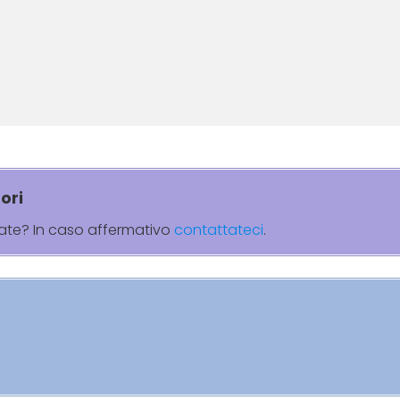
ori
rate? In caso affermativo
contattateci
.