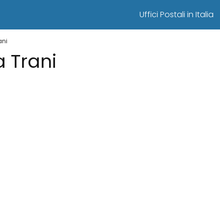
Uffici Postali in Italia
ani
a Trani