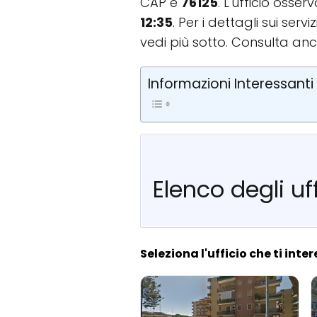
CAP è
76125
. L'ufficio osse
12:35
. Per i dettagli sui se
vedi più sotto. Consulta anc
Informazioni Interessanti
Elenco degli uff
Seleziona l'ufficio che ti inte