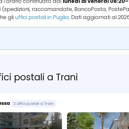
rva l'orario continuato dal
lunedì al venerdì 08:20–
rvizi (spedizioni, raccomandate, BancoPosta, PosteP
he gli
uffici postali in Puglia
. Dati aggiornati al 2026
ici postali a Trani
ressa
3 uffici postali a Trani