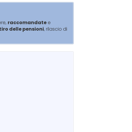
ere,
raccomandate
e
itiro delle pensioni
, rilascio di