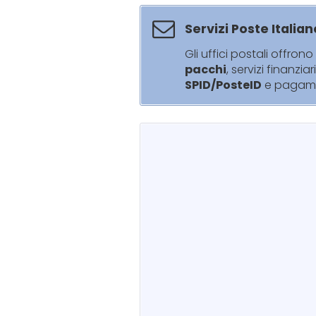
Servizi Poste Italian
Gli uffici postali offrono 
pacchi
, servizi finanziar
SPID/PosteID
e pagam