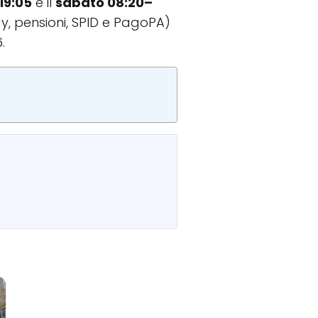
19:05
e il
sabato 08:20–
ay, pensioni, SPID e PagoPA)
.