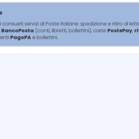
e
i consueti servizi di Poste Italiane: spedizione e ritiro di lett
i
BancoPosta
(conti, libretti, bollettini), carte
PostePay
,
r
enti
PagoPA
e bollettini.