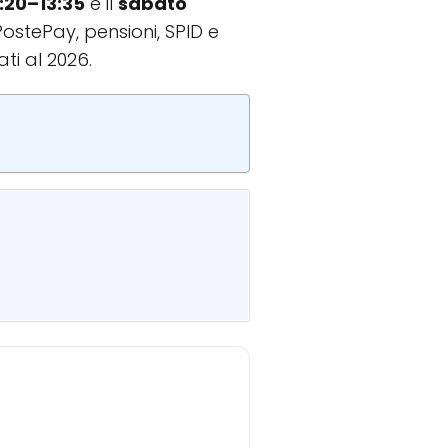
:20–13:35
e il
sabato
PostePay, pensioni, SPID e
ati al 2026.