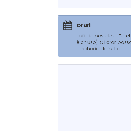
Orari
L’ufficio postale di Tor
è chiuso). Gli orari pos
la scheda dell’ufficio.