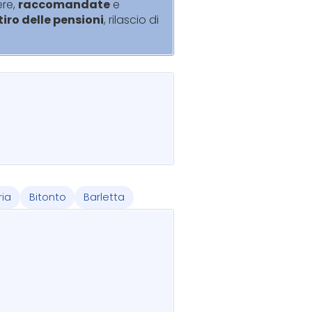
ere,
raccomandate
e
itiro delle pensioni
, rilascio di
ria
Bitonto
Barletta