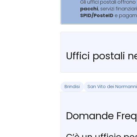
Gli uffici postali offrono 
pacchi
, servizi finanziar
SPID/PosteID
e pagam
Uffici postali 
Brindisi
San Vito dei Normann
Domande Freq