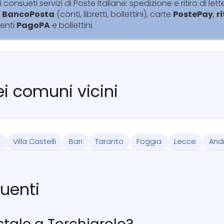
i consueti servizi di Poste Italiane: spedizione e ritiro di lett
i
BancoPosta
(conti, libretti, bollettini), carte
PostePay
,
r
enti
PagoPA
e bollettini.
nei comuni vicini
i
Villa Castelli
Bari
Taranto
Foggia
Lecce
And
uenti