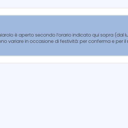
chiarolo è aperto secondo l’orario indicato qui sopra (dal
sono variare in occasione di festività: per conferma e per i