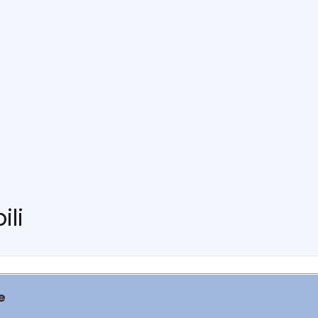
ili
e