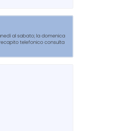
 lunedì al sabato; la domenica
l recapito telefonico consulta