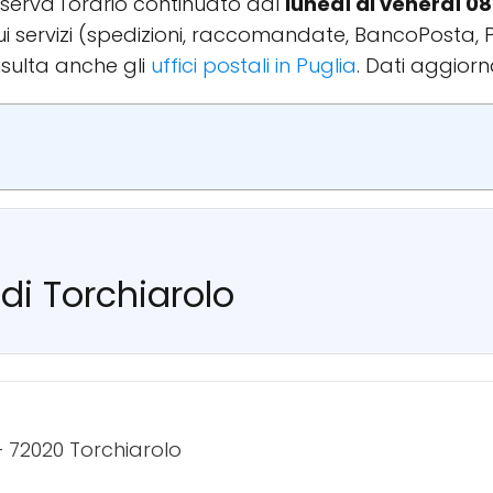
osserva l'orario continuato dal
lunedì al venerdì 08
 sui servizi (spedizioni, raccomandate, BancoPosta, 
sulta anche gli
uffici postali in Puglia
. Dati aggiorn
 di Torchiarolo
 — 72020 Torchiarolo