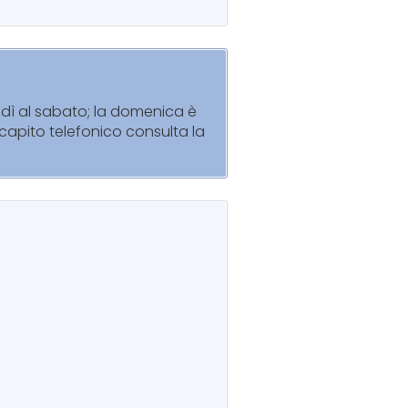
nedì al sabato; la domenica è
recapito telefonico consulta la