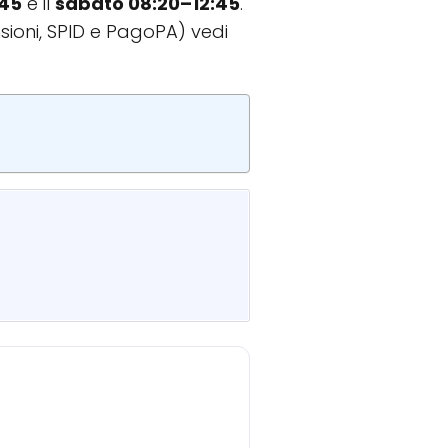
:45
e il
sabato 08:20–12:45
.
sioni, SPID e PagoPA) vedi