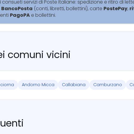
i consueti servizi di Poste Italiane: spedizione e ritiro di lett
i
BancoPosta
(conti, libretti, bollettini), carte
PostePay
,
r
enti
PagoPA
e bollettini.
nei comuni vicini
ciorna
Andorno Micca
Callabiana
Camburzano
C
uenti