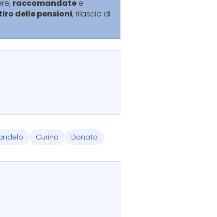
ere,
raccomandate
e
itiro delle pensioni
, rilascio di
andelo
Curino
Donato