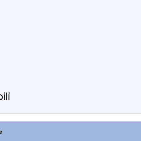
ili
e