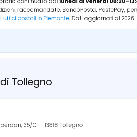
l'orario continuato dal
lunedì al venerdì 08:20–13
spedizioni, raccomandate, BancoPosta, PostePay, pen
li
uffici postali in Piemonte
. Dati aggiornati al 2026.
 di Tollegno
berdan, 35/C — 13818 Tollegno