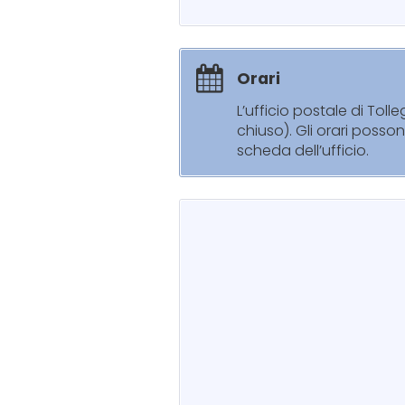
Orari
L’ufficio postale di Tol
chiuso). Gli orari posso
scheda dell’ufficio.