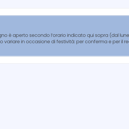
legno è aperto secondo l’orario indicato qui sopra (dal lu
no variare in occasione di festività: per conferma e per il 