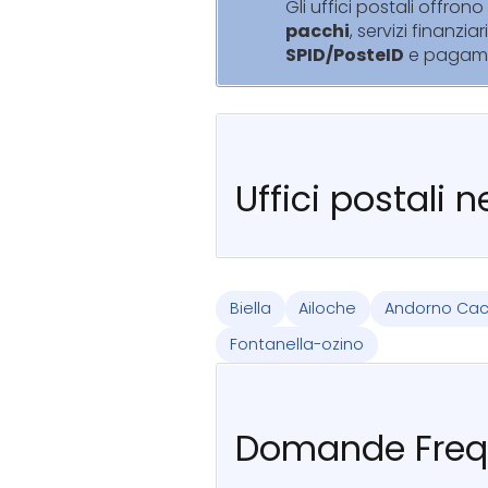
Gli uffici postali offrono 
pacchi
, servizi finanziar
SPID/PosteID
e pagam
Uffici postali 
Biella
Ailoche
Andorno Cac
Fontanella-ozino
Domande Freq