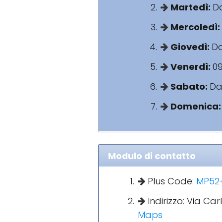
Martedì:
Da
Mercoledì:
Giovedì:
Da
Venerdì:
09
Sabato:
Dal
Domenica
Modulo di contatto
Plus Code:
MP52+
Indirizzo: Via Car
Maps