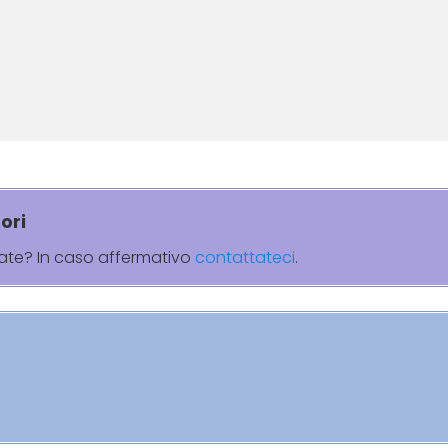
ori
rate? In caso affermativo
contattateci
.