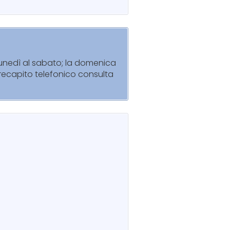
 lunedì al sabato; la domenica
l recapito telefonico consulta