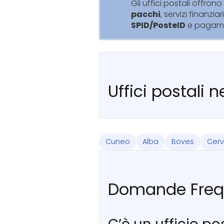
Gli uffici postali offrono 
pacchi
, servizi finanziar
SPID/PosteID
e pagam
Uffici postali 
Cuneo
Alba
Boves
Cer
Domande Freq