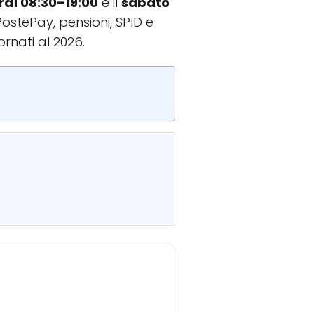
rdì 08:30–19:00
e il
sabato
PostePay, pensioni, SPID e
ornati al 2026.