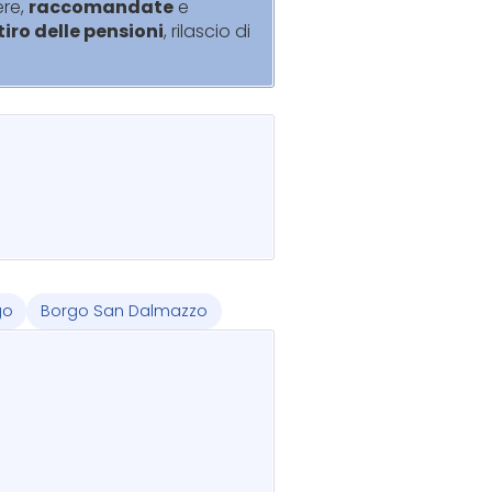
ere,
raccomandate
e
itiro delle pensioni
, rilascio di
go
Borgo San Dalmazzo