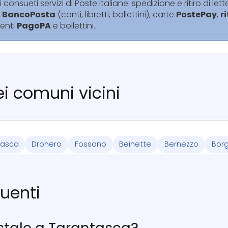
i consueti servizi di Poste Italiane: spedizione e ritiro di lett
i
BancoPosta
(conti, libretti, bollettini), carte
PostePay
,
r
enti
PagoPA
e bollettini.
nei comuni vicini
vasca
Dronero
Fossano
Beinette
Bernezzo
Bor
uenti