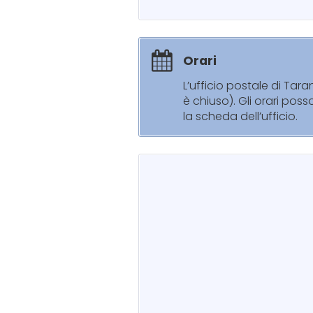
Orari
L’ufficio postale di Tar
è chiuso). Gli orari pos
la scheda dell’ufficio.