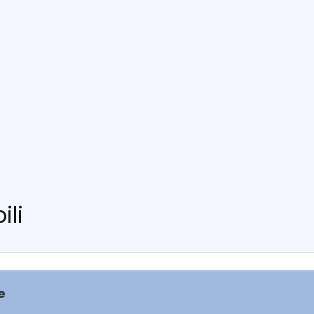
ili
e