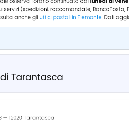
cipale osserva l'orario continuato dal
lunedì al vene
 sui servizi (spedizioni, raccomandate, BancoPosta, 
sulta anche gli
uffici postali in Piemonte
. Dati aggi
e di Tarantasca
58 — 12020 Tarantasca