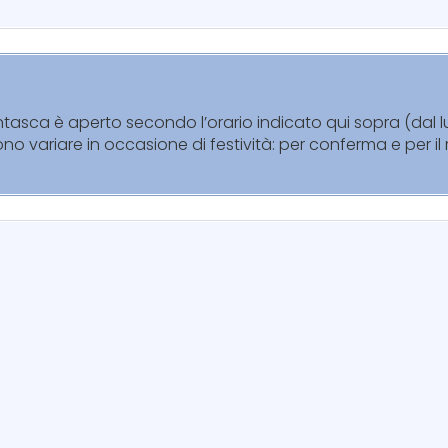
antasca è aperto secondo l’orario indicato qui sopra (dal
sono variare in occasione di festività: per conferma e per i