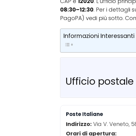
CAP è
12020
. L'ufficio prin
08:30–12:30
. Per i dettagli
PagoPA) vedi più sotto. Con
Informazioni Interessanti
Ufficio postal
Poste Italiane
Indirizzo:
Via V. Veneto, 
Orari di apertura: