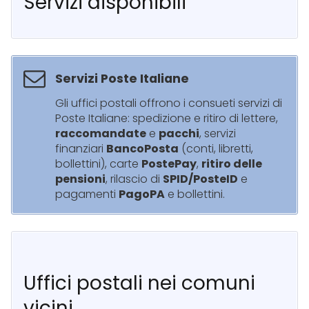
Servizi disponibili
Servizi Poste Italiane
Gli uffici postali offrono i consueti servizi di
Poste Italiane: spedizione e ritiro di lettere,
raccomandate
e
pacchi
, servizi
finanziari
BancoPosta
(conti, libretti,
bollettini), carte
PostePay
,
ritiro delle
pensioni
, rilascio di
SPID/PosteID
e
pagamenti
PagoPA
e bollettini.
Uffici postali nei comuni
vicini