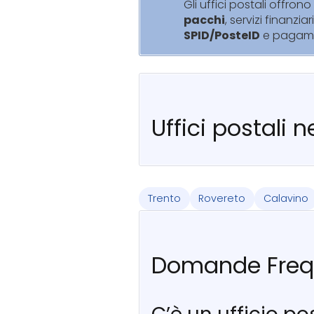
Gli uffici postali offrono 
pacchi
, servizi finanziar
SPID/PosteID
e pagam
Uffici postali 
Trento
Rovereto
Calavino
Domande Freq