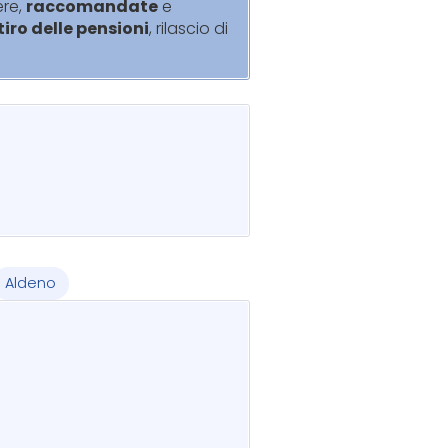
ere,
raccomandate
e
itiro delle pensioni
, rilascio di
Aldeno