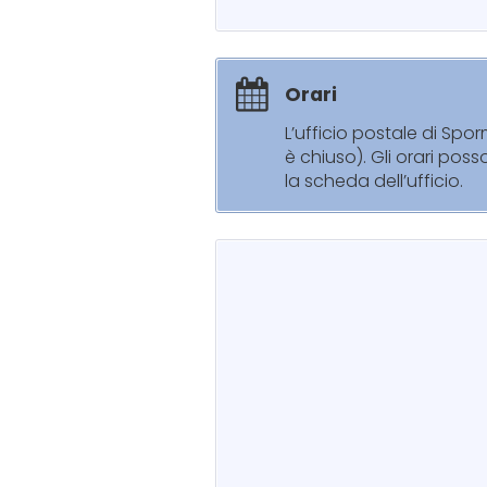
Orari
L’ufficio postale di Spo
è chiuso). Gli orari pos
la scheda dell’ufficio.