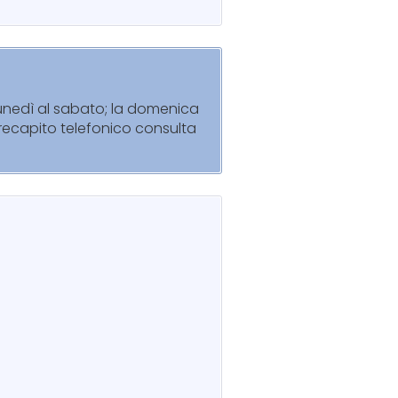
lunedì al sabato; la domenica
l recapito telefonico consulta