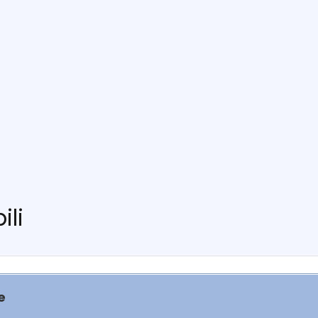
ili
e