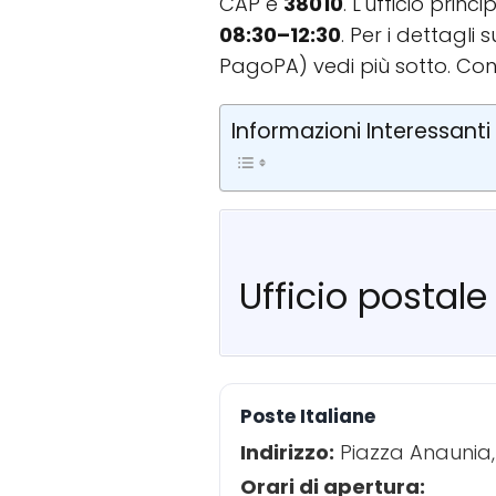
CAP è
38010
. L'ufficio prin
08:30–12:30
. Per i dettagli
PagoPA) vedi più sotto. Con
Informazioni Interessanti
Ufficio postal
Poste Italiane
Indirizzo:
Piazza Anaunia,
Orari di apertura: