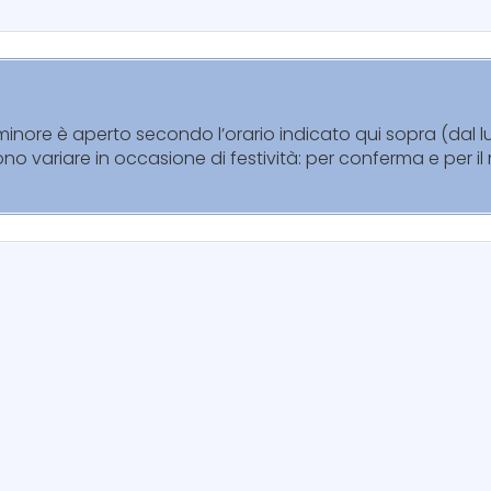
rminore è aperto secondo l’orario indicato qui sopra (dal 
sono variare in occasione di festività: per conferma e per i