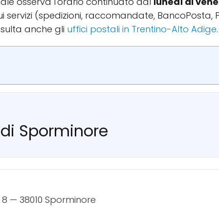
cipale osserva l'orario continuato dal
lunedì al vene
 sui servizi (spedizioni, raccomandate, BancoPosta, 
sulta anche gli
uffici postali in Trentino-Alto Adige
e di Sporminore
 8 — 38010 Sporminore