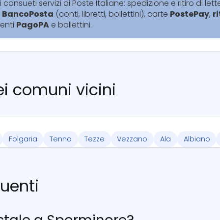
i consueti servizi di Poste Italiane: spedizione e ritiro di lett
i
BancoPosta
(conti, libretti, bollettini), carte
PostePay
,
r
enti
PagoPA
e bollettini.
nei comuni vicini
Folgaria
Tenna
Tezze
Vezzano
Ala
Albiano
uenti