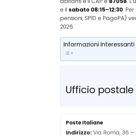
abitanti e il CAP è
87058
. L
e il
sabato 08:15–12:30
. Pe
pensioni, SPID e PagoPA) ve
2026.
Informazioni Interessanti
Ufficio postale
Poste Italiane
Indirizzo:
Via Roma, 36 — 