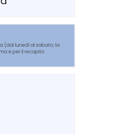
la
a (dal lunedì al sabato; la
ma e per il recapito