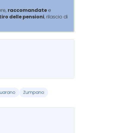
ere,
raccomandate
e
itiro delle pensioni
, rilascio di
Guarano
Zumpano