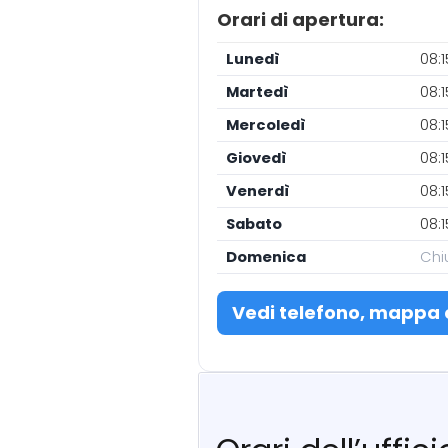
Orari di apertura:
Lunedì
08:
Martedì
08:
Mercoledì
08:
Giovedì
08:
Venerdì
08:
Sabato
08:
Domenica
Chi
Vedi telefono, mappa 