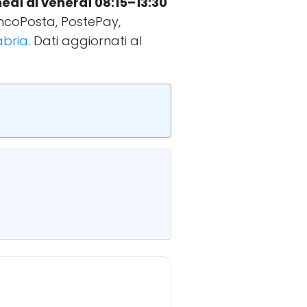
nedì al venerdì 08:15–13:30
BancoPosta, PostePay,
labria
. Dati aggiornati al