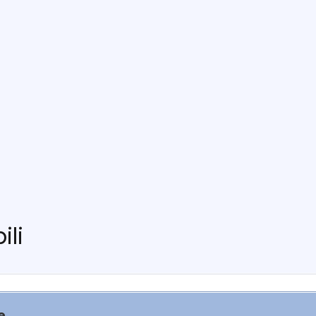
ili
e