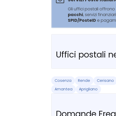
Gli uffici postali offrono 
pacchi
, servizi finanziar
SPID/PosteID
e pagam
Uffici postali 
Cosenza
Rende
Cerisano
Amantea
Aprigliano
Domande Freq