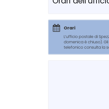
Orari dell’uffi
Orari
L’ufficio postale di Spe
domenica è chiuso). Gli 
telefonico consulta la s