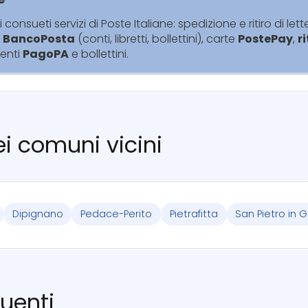
i consueti servizi di Poste Italiane: spedizione e ritiro di lett
i
BancoPosta
(conti, libretti, bollettini), carte
PostePay
,
r
enti
PagoPA
e bollettini.
nei comuni vicini
Dipignano
Pedace-Perito
Pietrafitta
San Pietro in 
uenti