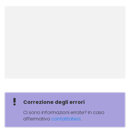
Correzione degli errori
Ci sono informazioni errate? In caso
affermativo
contattateci
.