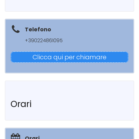
Telefono
+390224861095
Clicca qui per chiamare
Orari
Orari