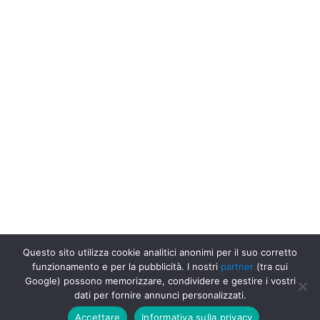
Questo sito utilizza cookie analitici anonimi per il suo corretto
funzionamento e per la pubblicità. I nostri
partner
(tra cui
Uffici Postali in Italia
Uffici Postali a Santa Tecla
Poste Italiane
Google) possono memorizzare, condividere e gestire i vostri
Spa, Provincia di Salerno, Santa Tecla
dati per fornire annunci personalizzati.
Accettare
Informativa sulla privacy