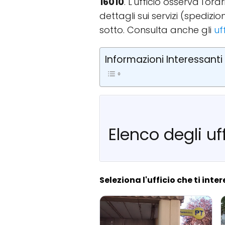
16010
. L'ufficio osserva l'or
dettagli sui servizi (spediz
sotto. Consulta anche gli
uf
Informazioni Interessanti
Elenco degli uf
Seleziona l'ufficio che ti inte