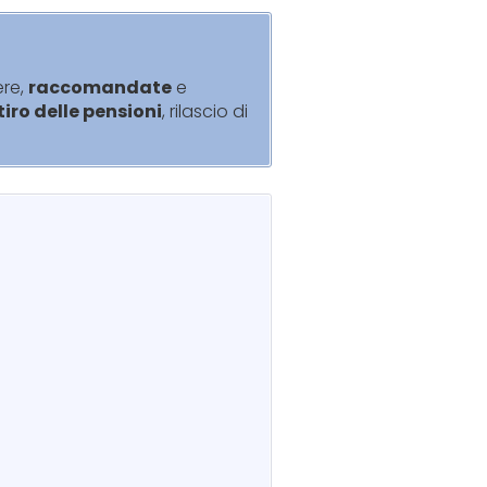
ere,
raccomandate
e
itiro delle pensioni
, rilascio di