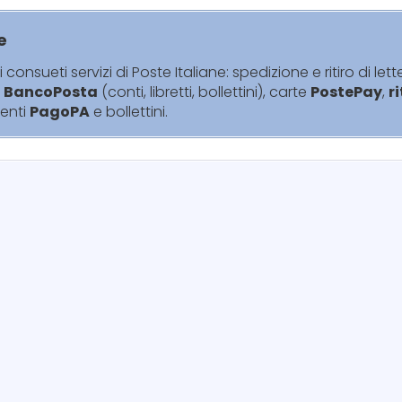
e
i consueti servizi di Poste Italiane: spedizione e ritiro di lett
i
BancoPosta
(conti, libretti, bollettini), carte
PostePay
,
r
enti
PagoPA
e bollettini.