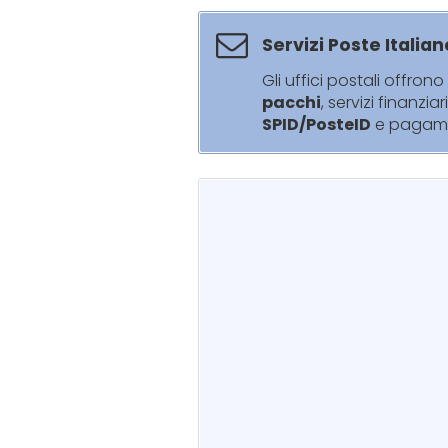
Servizi Poste Italian
Gli uffici postali offrono 
pacchi
, servizi finanziar
SPID/PosteID
e pagam