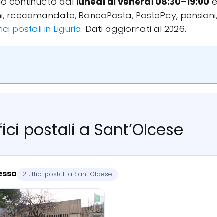
ario continuato dal
lunedì al venerdì 08:30–19:00
e
ioni, raccomandate, BancoPosta, PostePay, pensioni
fici postali in Liguria
. Dati aggiornati al 2026.
fici postali a Sant’Olcese
ressa
2 uffici postali a Sant'Olcese