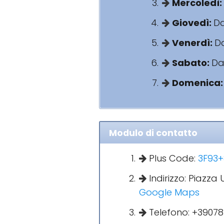
Mercoledì:
Giovedì:
Da
Venerdì:
Da
Sabato:
Dal
Domenica
Modulo di contatto
Plus Code:
3F93+
Indirizzo: Piazza 
Google Maps
Telefono: +39078