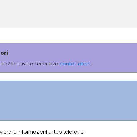
ori
rate? In caso affermativo
contattateci
.
are le informazioni al tuo telefono.