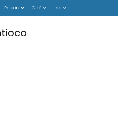
Regioni
Città
Info
ntioco