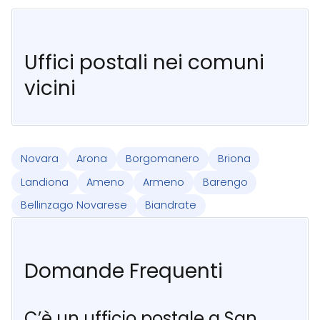
Uffici postali nei comuni
vicini
Novara
Arona
Borgomanero
Briona
Landiona
Ameno
Armeno
Barengo
Bellinzago Novarese
Biandrate
Domande Frequenti
C’è un ufficio postale a San