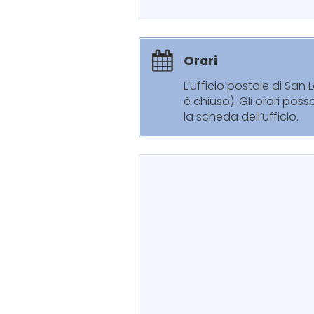
Orari
L’ufficio postale di San
è chiuso). Gli orari pos
la scheda dell’ufficio.