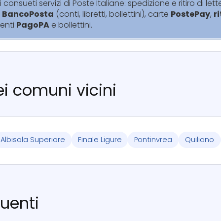
i consueti servizi di Poste Italiane: spedizione e ritiro di lett
i
BancoPosta
(conti, libretti, bollettini), carte
PostePay
,
r
enti
PagoPA
e bollettini.
nei comuni vicini
Albisola Superiore
Finale Ligure
Pontinvrea
Quiliano
uenti