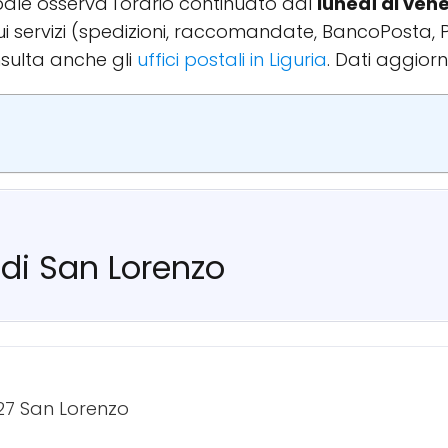
cipale osserva l'orario continuato dal
lunedì al ven
 sui servizi (spedizioni, raccomandate, BancoPosta, 
sulta anche gli
uffici postali in Liguria
. Dati aggiorn
 di San Lorenzo
27 San Lorenzo