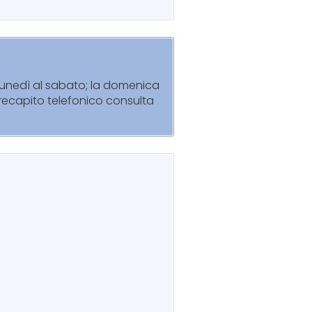
 lunedì al sabato; la domenica
l recapito telefonico consulta