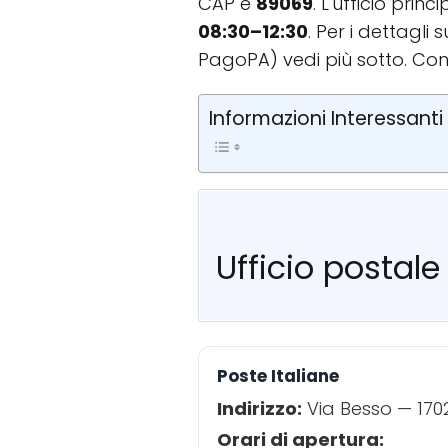
CAP è
89069
. L'ufficio prin
08:30–12:30
. Per i dettagli
PagoPA) vedi più sotto. Con
Informazioni Interessanti
Ufficio postale
Poste Italiane
Indirizzo:
Via Besso — 170
Orari di apertura: