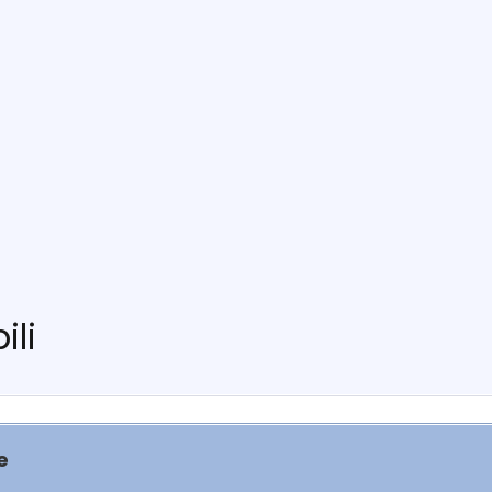
ili
e