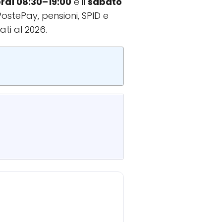
erdì 08:30–19:00
e il
sabato
PostePay, pensioni, SPID e
ati al 2026.