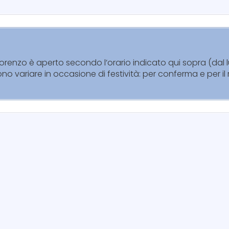
 Lorenzo è aperto secondo l’orario indicato qui sopra (dal
sono variare in occasione di festività: per conferma e per i