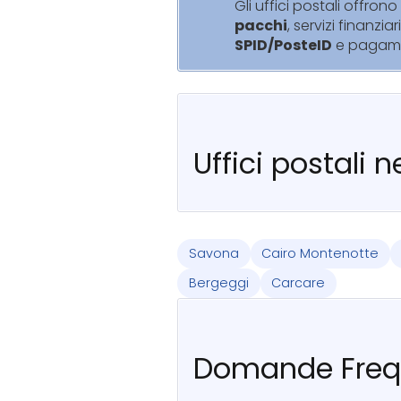
Gli uffici postali offrono 
pacchi
, servizi finanziar
SPID/PosteID
e pagam
Uffici postali 
Savona
Cairo Montenotte
Bergeggi
Carcare
Domande Freq