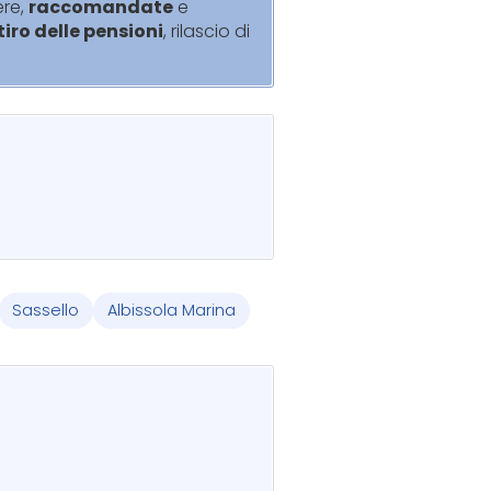
ere,
raccomandate
e
itiro delle pensioni
, rilascio di
Sassello
Albissola Marina