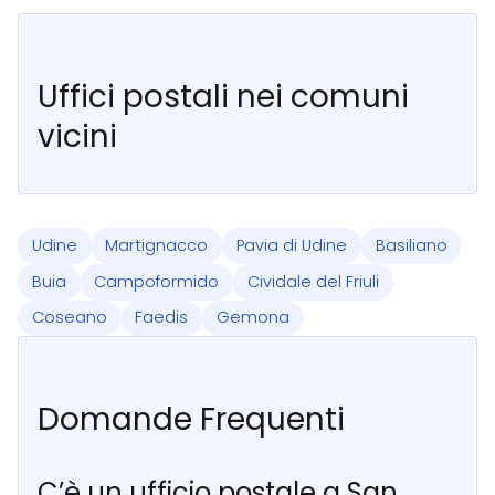
Uffici postali nei comuni
vicini
Udine
Martignacco
Pavia di Udine
Basiliano
Buia
Campoformido
Cividale del Friuli
Coseano
Faedis
Gemona
Domande Frequenti
C’è un ufficio postale a San