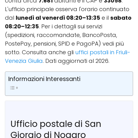
conta circa
7.681
abitanti e il CAP è
33058
.
L'ufficio principale osserva l'orario continuato
dal
lunedì al venerdì 08:20–13:35
e il
sabato
08:20–12:35
. Per i dettagli sui servizi
(spedizioni, raccomandate, BancoPosta,
PostePay, pensioni, SPID e PagoPA) vedi più
sotto. Consulta anche gli
uffici postali in Friuli-
Venezia Giulia
. Dati aggiornati al 2026.
Informazioni Interessanti
Ufficio postale di San
Giorgio di Nogaro