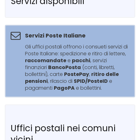
Servizi disponibili
Servizi Poste Italiane
Gli uffici postali offrono i consueti servizi di
Poste Italiane: spedizione e ritiro di lettere,
raccomandate
e
pacchi
, servizi
finanziari
BancoPosta
(conti, libretti,
bollettini), carte
PostePay
,
ritiro delle
pensioni
, rilascio di
SPID/PosteID
e
pagamenti
PagoPA
e bollettini.
Uffici postali nei comuni
vicini