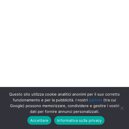
Questo sito utilizza cookie analitici anonimi per il suo corretto
funzionamento e per la pubblicità. I nostri
partner
(tra cui
Google) possono memorizzare, condividere e gestire i vostri
Uffici Postali in Italia
Uffici Postali a Salerno
Ufficio Postale Poste
dati per fornire annunci personalizzati.
Italiane, Provincia di Salerno, Salerno
Accettare
Informativa sulla privacy