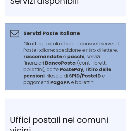
Servizi disponibili
Servizi Poste Italiane
Gli uffici postali offrono i consueti servizi di
Poste Italiane: spedizione e ritiro di lettere,
raccomandate
e
pacchi
, servizi
finanziari
BancoPosta
(conti, libretti,
bollettini), carte
PostePay
,
ritiro delle
pensioni
, rilascio di
SPID/PosteID
e
pagamenti
PagoPA
e bollettini.
Uffici postali nei comuni
vicini