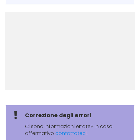
Correzione degli errori
Ci sono informazioni errate? In caso
affermativo
contattateci
.