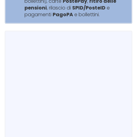
bollettini), carte
PostePay
,
ritiro delle
pensioni
, rilascio di
SPID/PosteID
e
pagamenti
PagoPA
e bollettini.