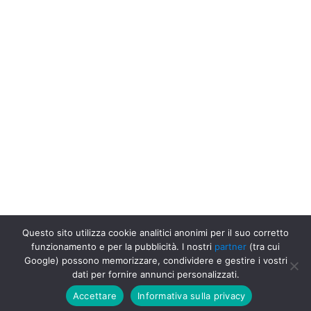
Questo sito utilizza cookie analitici anonimi per il suo corretto
funzionamento e per la pubblicità. I nostri
partner
(tra cui
Google) possono memorizzare, condividere e gestire i vostri
Uffici Postali in Italia
Uffici Postali a Reggio Emilia
dati per fornire annunci personalizzati.
Accettare
Informativa sulla privacy
Go up