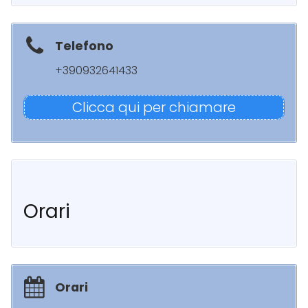
Telefono
+390932641433
Clicca qui per chiamare
Orari
Orari