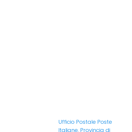
Ufficio Postale Poste
Italiane, Provincia di