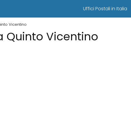
Uffici Postali in Italia
uinto Vicentino
 a Quinto Vicentino