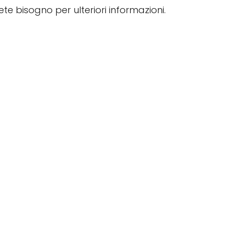
vete bisogno per ulteriori informazioni.