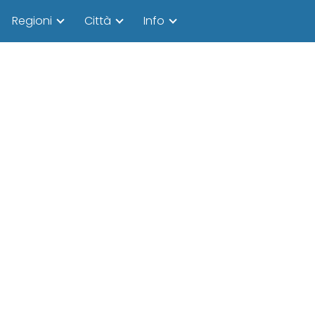
Regioni
Città
Info