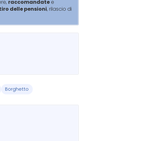
ere,
raccomandate
e
itiro delle pensioni
, rilascio di
Borghetto