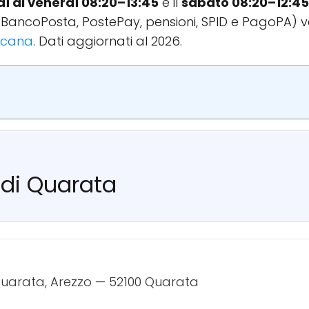
dì al venerdì 08:20–13:45
e il
sabato 08:20–12:45
BancoPosta, PostePay, pensioni, SPID e PagoPA) ve
oscana
. Dati aggiornati al 2026.
 di Quarata
 Quarata, Arezzo — 52100 Quarata