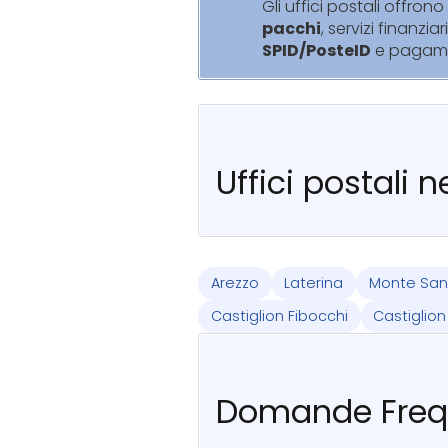
Gli uffici postali offrono 
pacchi
, servizi finanziar
SPID/PosteID
e pagam
Uffici postali 
Arezzo
Laterina
Monte San
Castiglion Fibocchi
Castiglion
Domande Freq