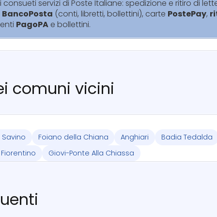
i consueti servizi di Poste Italiane: spedizione e ritiro di lett
i
BancoPosta
(conti, libretti, bollettini), carte
PostePay
,
r
enti
PagoPA
e bollettini.
nei comuni vicini
 Savino
Foiano della Chiana
Anghiari
Badia Tedalda
 Fiorentino
Giovi-Ponte Alla Chiassa
uenti