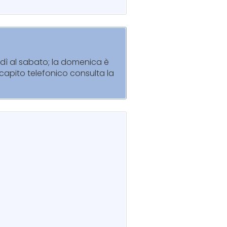
edì al sabato; la domenica è
recapito telefonico consulta la