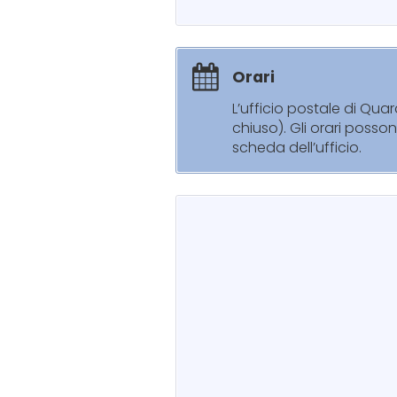
Orari
L’ufficio postale di Qua
chiuso). Gli orari posso
scheda dell’ufficio.