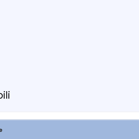
ili
e