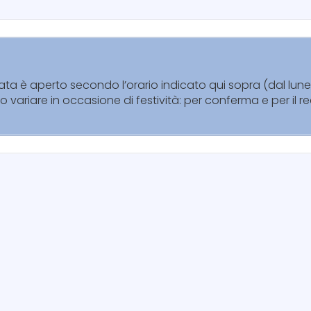
rata è aperto secondo l’orario indicato qui sopra (dal lun
no variare in occasione di festività: per conferma e per il 