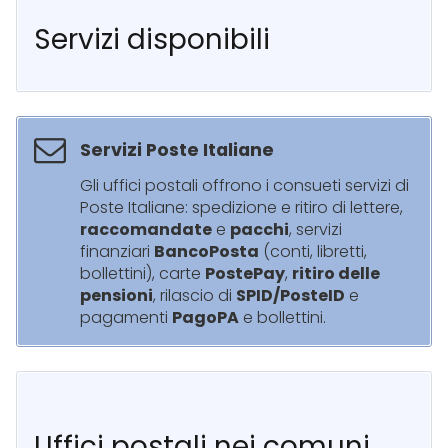
Servizi disponibili
Servizi Poste Italiane
Gli uffici postali offrono i consueti servizi di
Poste Italiane: spedizione e ritiro di lettere,
raccomandate
e
pacchi
, servizi
finanziari
BancoPosta
(conti, libretti,
bollettini), carte
PostePay
,
ritiro delle
pensioni
, rilascio di
SPID/PosteID
e
pagamenti
PagoPA
e bollettini.
Uffici postali nei comuni